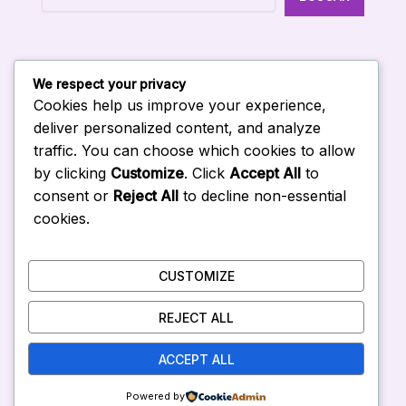
We respect your privacy
Entradas Recientes
Cookies help us improve your experience,
deliver personalized content, and analyze
traffic. You can choose which cookies to allow
Curso de IA in company en Venezuela
by clicking
Customize
. Click
Accept All
to
Curso de Gemini para empresas en Venezuela
consent or
Reject All
to decline non-essential
Curso de Copilot para empresas en Venezuela
cookies.
Curso de Claude para empresas en Venezuela
Curso de ChatGPT para empresas en Venezuela
CUSTOMIZE
REJECT ALL
ACCEPT ALL
Inicio
Blog
Powered by