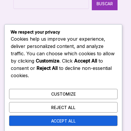
BUSCAR
We respect your privacy
Entradas Recientes
Cookies help us improve your experience,
deliver personalized content, and analyze
traffic. You can choose which cookies to allow
Curso de IA in company en Venezuela
by clicking
Customize
. Click
Accept All
to
Curso de Gemini para empresas en Venezuela
consent or
Reject All
to decline non-essential
Curso de Copilot para empresas en Venezuela
cookies.
Curso de Claude para empresas en Venezuela
Curso de ChatGPT para empresas en Venezuela
CUSTOMIZE
REJECT ALL
ACCEPT ALL
Inicio