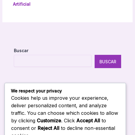
Artificial
Buscar
BUSCAR
We respect your privacy
Entradas Recientes
Cookies help us improve your experience,
deliver personalized content, and analyze
traffic. You can choose which cookies to allow
Curso de IA in company en Venezuela
by clicking
Customize
. Click
Accept All
to
Curso de Gemini para empresas en Venezuela
consent or
Reject All
to decline non-essential
Curso de Copilot para empresas en Venezuela