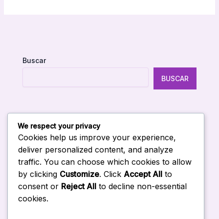
Buscar
BUSCAR
We respect your privacy
Entradas Recientes
Cookies help us improve your experience,
deliver personalized content, and analyze
traffic. You can choose which cookies to allow
Curso de IA in company en Venezuela
by clicking
Customize
. Click
Accept All
to
Curso de Gemini para empresas en Venezuela
consent or
Reject All
to decline non-essential
Curso de Copilot para empresas en Venezuela
cookies.
Curso de Claude para empresas en Venezuela