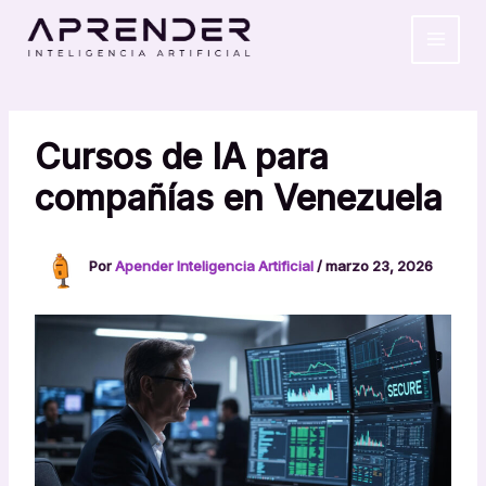
Ir
MAIN
al
MEN
contenido
Cursos de IA para
compañías en Venezuela
Por
Apender Inteligencia Artificial
/
marzo 23, 2026