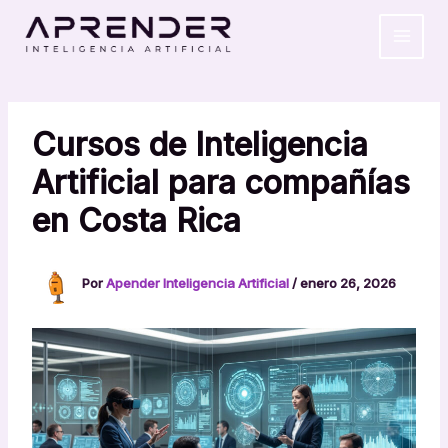
Ir
MAIN
al
MEN
contenido
Cursos de Inteligencia
Artificial para compañías
en Costa Rica
Por
Apender Inteligencia Artificial
/
enero 26, 2026