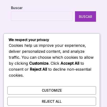
Buscar
BUSCAR
We respect your privacy
Entradas Recientes
Cookies help us improve your experience,
deliver personalized content, and analyze
traffic. You can choose which cookies to allow
Curso de IA in company en Venezuela
by clicking
Customize
. Click
Accept All
to
Curso de Gemini para empresas en Venezuela
consent or
Reject All
to decline non-essential
Curso de Copilot para empresas en Venezuela
cookies.
Curso de Claude para empresas en Venezuela
Curso de ChatGPT para empresas en Venezuela
CUSTOMIZE
REJECT ALL